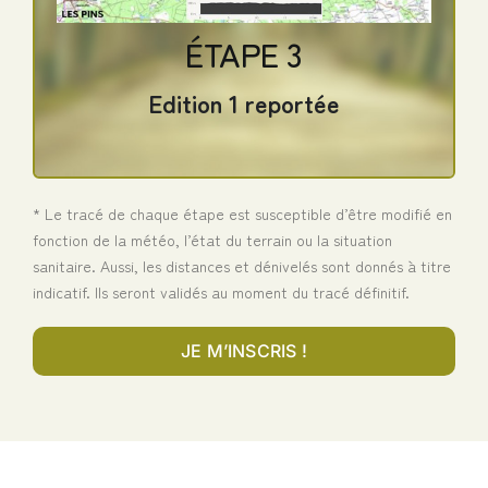
Profil : Circuit en 8 autour d’un site
ÉTAPE 3
remarquable. Chemin revêtu <5% de
Edition 1 reportée
la distance totale.
* Le tracé de chaque étape est susceptible d’être modifié en
fonction de la météo, l’état du terrain ou la situation
sanitaire. Aussi, les distances et dénivelés sont donnés à titre
indicatif. Ils seront validés au moment du tracé définitif.
JE M’INSCRIS !