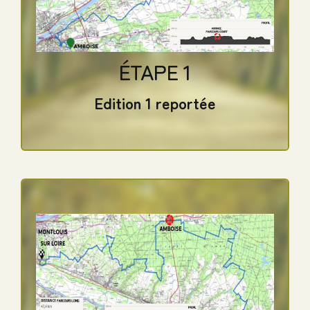
Long : 27 km* – 150m D+
Profil : Urbain, Bord de Loire, Vignes
ÉTAPE 1
et Foret. Chemin revêtu <10% de la
Edition 1 reportée
distance totale
Edition 1 reportée
CHENONCEAUX >
MONTLOUIS s/LOIRE
Court : 18 km* – 100m D+