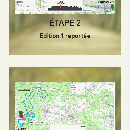
Long : 43 km* – 250m D+
Profil : Foret, Vignes et Bord de Loire.
ÉTAPE 2
Chemin revêtu <3% de la distance
Edition 1 reportée
totale.
Edition 1 reportée
– DOMAINE de la TRIGALIERE – 37340
AMBILLOU
Court : 10 km* – 50m D+
Long : 25 km* – 100m D+